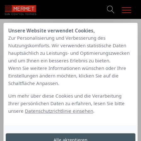
PRODUKTE
Unsere Website verwendet Cookies,
TECHNISCHE UNTERSTÜTZUNG
/
/
Mermet Sunscreen
Sonnen- und Blendschutz Gewebe
EXTERNAL
Zur Personalisierung und Verbesserung des
REALISIERUNGEN
/
/
SCREEN CLASSIC
Satiné 5500
M38 300120 Charcoal Grau Linen
Nutzungskomforts. Wir verwenden statistische Daten
DOKUMENTATIONEN
hauptsächlich zu Leistungs- und Optimierungszwecken
KONTAKT
Retour au produit
und um Ihnen ein besseres Erlebnis zu bieten.
SATINÉ 5500 - M38 300120 CHARCOAL
Wenn Sie weitere Informationen wünschen oder Ihre
GRAU LINEN
Einstellungen ändern möchten, klicken Sie auf die
Schaltfläche Anpassen.
Seite A
Um mehr über diese Cookies und die Verarbeitung
Ihrer persönlichen Daten zu erfahren, lesen Sie bitte
unsere
Datenschutzrichtlinie einsehen
.
Alle akzeptieren