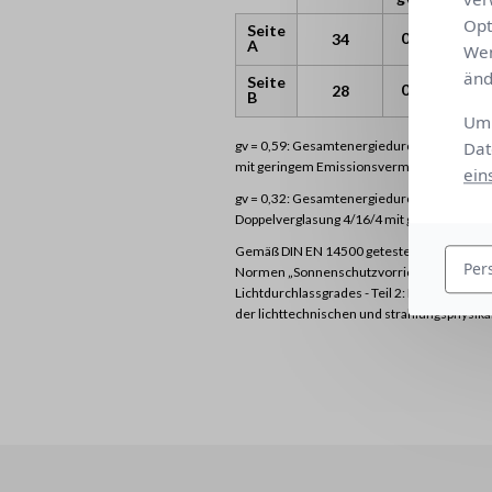
Opt
Seite
0.08
34
4
A
Wen
änd
Seite
0.08
28
4
B
Um 
gv = 0,59: Gesamtenergiedurchlassgrad der
Dat
mit geringem Emissionsvermögen (Wärmedu
ein
gv = 0,32: Gesamtenergiedurchlassgrad der 
Doppelverglasung 4/16/4 mit geringem Em
Gemäß DIN EN 14500 getestete Proben zur 
Per
Normen „Sonnenschutzvorrichtungen in Kom
Lichtdurchlassgrades - Teil 2: EN 13363-2
der lichttechnischen und strahlungsphysik