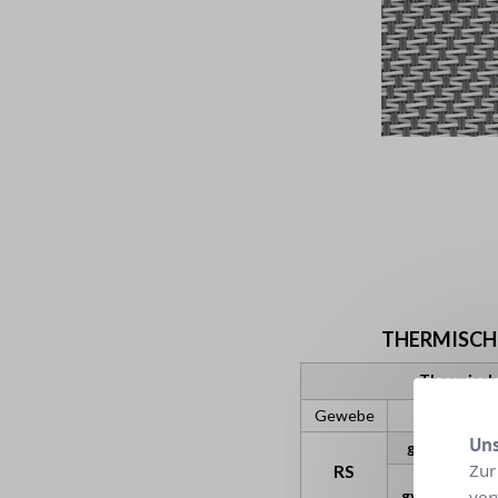
THERMISCHE
Thermisch
Gewebe
G
Uns
gtot Außenb
Zur
RS
C
gv = 0,59
g
ver