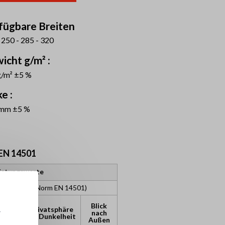
fügbare Breiten
 250 - 285 - 320
icht g/m² :
g/m² ±5 %
e :
 mm ±5 %
EN 14501
istungswerte
sifizierung (Norm EN 14501)
Blick
Privatsphäre
r
chutz
nach
bei Dunkelheit
Außen