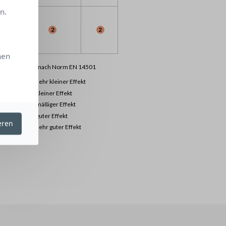
n.
1
2
2
hen
lassifizierung nach Norm EN 14501
0
sehr kleiner Effekt
1
kleiner Effekt
2
mäßiger Effekt
3
guter Effekt
eren
4
sehr guter Effekt