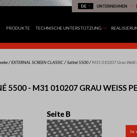
UNTERNEHMEN
PRODUKTE
TECHNISCHE UNTERSTÜTZUNG
REALISIERU
/
/
/
ewebe
EXTERNAL SCREEN CLASSIC
Satiné 5500
M31 010207 Grau Weiß P
É 5500 - M31 010207 GRAU WEISS PE
Seite B
In