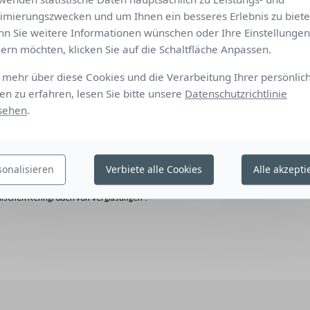
imierungszwecken und um Ihnen ein besseres Erlebnis zu biete
0.04
0.45
0.25
4
1
2
n Sie weitere Informationen wünschen oder Ihre Einstellungen
8
1
ern möchten, klicken Sie auf die Schaltfläche Anpassen.
0.06
0.49
0.25
4
1
2
mehr über diese Cookies und die Verarbeitung Ihrer persönlic
 Referenzverglasung (C), Argon-gefüllte Doppelverglasung 4/16/4
Komfortk
en zu erfahren, lesen Sie bitte unsere
Datenschutzrichtlinie
rchgangskoeffizient U = 1,2 W/m² K).
sehen
.
Referenzverglasung (D), Argon-gefüllte reflektierende
issionsvermögen (Wärmedurchgangskoeffizient U = 1,1W/m² K).
Festlegung von Mess- und Berechnungsverfahren mit Bezug auf die
sonalisieren
Verbiete alle Cookies
Alle akzepti
bination mit einer Verglasung – Berechnung des Energie- und
 detaillierte Methode“ und EN 410 „Glas im Bauwesen Bestimmung
alischen Kenngrößen von Verglasungen“.