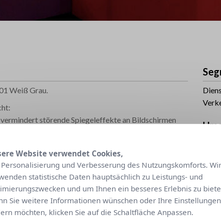
Seg
01 Weiß Grau.
Diens
Verk
ht:
 vermindert störende Spiegeleffekte an Bildschirmen
Ums
Inne
ere Website verwendet Cookies,
Sonn
 Personalisierung und Verbesserung des Nutzungskomforts. Wi
wenden statistische Daten hauptsächlich zu Leistungs- und
Ver
imierungszwecken und um Ihnen ein besseres Erlebnis zu biete
S2 3
n Sie weitere Informationen wünschen oder Ihre Einstellungen
ern möchten, klicken Sie auf die Schaltfläche Anpassen.
Opa