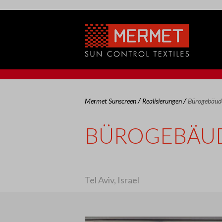
/
/
Mermet Sunscreen
Realisierungen
Bürogebäud
BÜROGEBÄU
Tel Aviv, Israel