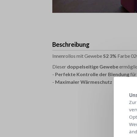
Beschreibung
Innenrollos mit Gewebe
S2 3%
Farbe 02
Dieser
doppelseitige
Gewebe
ermöglic
-
Perfekte Kontrolle der Blendung
für
-
Maximaler Wärmeschutz
Uns
Zur
ver
Opt
Wen
änd