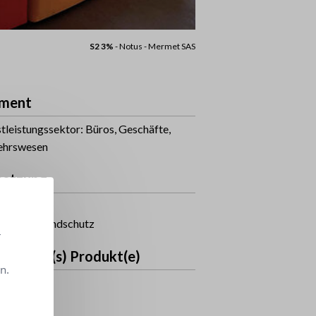
S2 3%
- Notus - Mermet SAS
ment
tleistungssektor: Büros, Geschäfte,
ehrswesen
etzung
nbereich
en- und Blendschutz
r
bundene(s) Produkt(e)
n.
%
zität