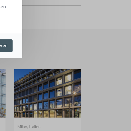
hen
sparent
eren
Milan, Italien