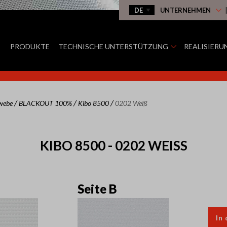
UNTERNEHMEN
PRODUKTE
TECHNISCHE UNTERSTÜTZUNG
REALISIERU
/
/
/
ewebe
BLACKOUT 100%
Kibo 8500
0202 Weiß
KIBO 8500 - 0202 WEISS
Seite B
In