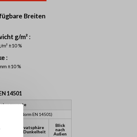
fügbare Breiten
icht g/m² :
g/m² ±10 %
e :
 mm ±10 %
EN 14501
istungswerte
sifizierung (Norm EN 14501)
Blick
Privatsphäre
r
chutz
nach
bei Dunkelheit
Außen