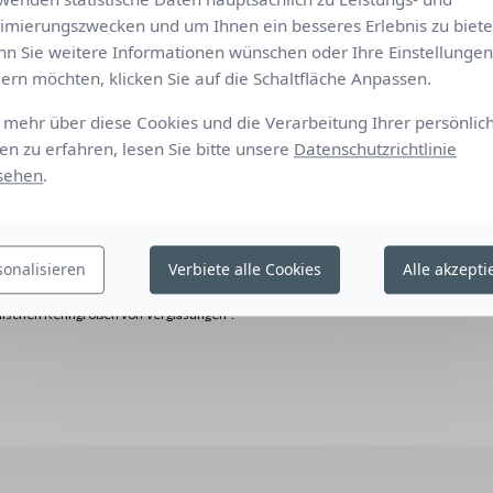
imierungszwecken und um Ihnen ein besseres Erlebnis zu biete
.25
0.11
2
3
n Sie weitere Informationen wünschen oder Ihre Einstellungen
0
0
4
ern möchten, klicken Sie auf die Schaltfläche Anpassen.
.30
0.14
2
3
mehr über diese Cookies und die Verarbeitung Ihrer persönlic
 Referenzverglasung (C), Argon-gefüllte Doppelverglasung 4/16/4
Komfortk
en zu erfahren, lesen Sie bitte unsere
Datenschutzrichtlinie
rchgangskoeffizient U = 1,2 W/m² K).
sehen
.
Referenzverglasung (D), Argon-gefüllte reflektierende
issionsvermögen (Wärmedurchgangskoeffizient U = 1,1W/m² K).
Festlegung von Mess- und Berechnungsverfahren mit Bezug auf die
sonalisieren
Verbiete alle Cookies
Alle akzepti
bination mit einer Verglasung – Berechnung des Energie- und
 detaillierte Methode“ und EN 410 „Glas im Bauwesen Bestimmung
alischen Kenngrößen von Verglasungen“.