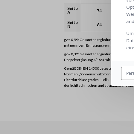
Opt
Seite
0
74
A
Wen
änd
Seite
0
64
B
Um 
gv = 0,59: Gesamtenergiedurchlassgrad der
Dat
mit geringem Emissionsvermögen (Wärmedu
ein
gv = 0,32: Gesamtenergiedurchlassgrad der 
Doppelverglasung 4/16/4 mit geringem Em
Gemäß DIN EN 14500 getestete Proben zur 
Per
Normen „Sonnenschutzvorrichtungen in Kom
Lichtdurchlassgrades - Teil 2: EN 13363-2
der lichttechnischen und strahlungsphysik