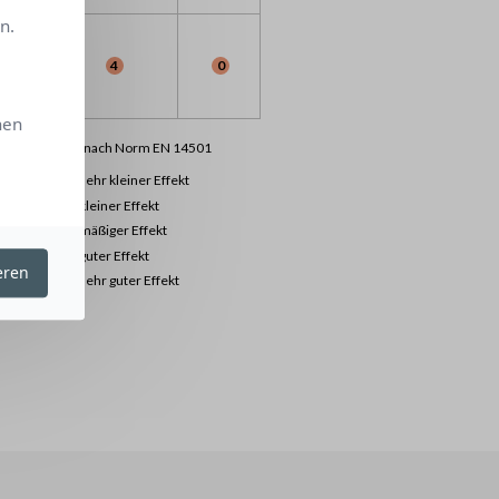
n.
4
0
hen
lassifizierung nach Norm EN 14501
0
sehr kleiner Effekt
1
kleiner Effekt
2
mäßiger Effekt
3
guter Effekt
eren
4
sehr guter Effekt