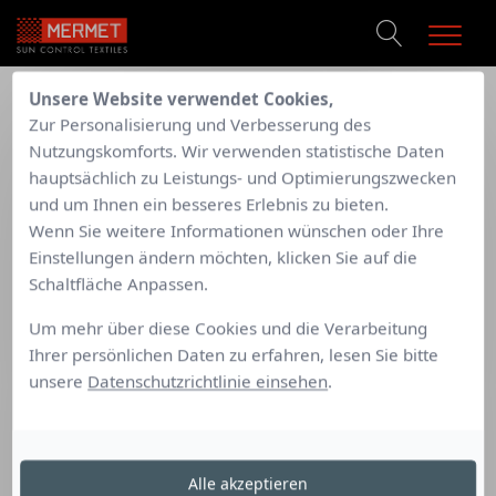
PRODUKTE
Unsere Website verwendet Cookies,
TECHNISCHE UNTERSTÜTZUNG
/
/
Mermet Sunscreen
Sonnen- und Blendschutz Gewebe
SCREEN DESIGN
Zur Personalisierung und Verbesserung des
REALISIERUNGEN
/
/
M-Screen 8503
0202 Weiß
Nutzungskomforts. Wir verwenden statistische Daten
DOKUMENTATIONEN
hauptsächlich zu Leistungs- und Optimierungszwecken
KONTAKT
Retour au produit
und um Ihnen ein besseres Erlebnis zu bieten.
M-SCREEN 8503 - 0202 WEISS
Wenn Sie weitere Informationen wünschen oder Ihre
Einstellungen ändern möchten, klicken Sie auf die
Schaltfläche Anpassen.
Seite A
Um mehr über diese Cookies und die Verarbeitung
Ihrer persönlichen Daten zu erfahren, lesen Sie bitte
unsere
Datenschutzrichtlinie einsehen
.
Alle akzeptieren